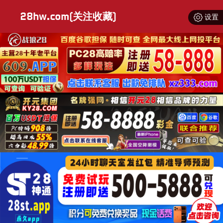
28hw.com(关注收藏)
设置