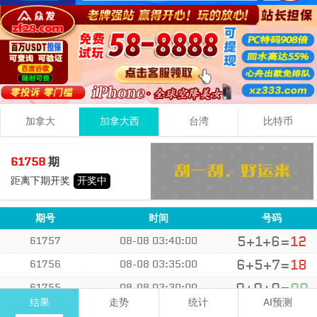
加拿大
加拿大西
台湾
比特币
3
5
4
12
61758
期
+
+
=
距离下期开奖
开奖中
小
双
期号
时间
号码
5+1+6=
12
61757
08-08 03:40:00
6+5+7=
18
61756
08-08 03:35:00
0+0+0=
00
61755
08-08 03:30:00
结果
走势
统计
AI预测
4+5+0=
09
61754
08-08 03:25:00